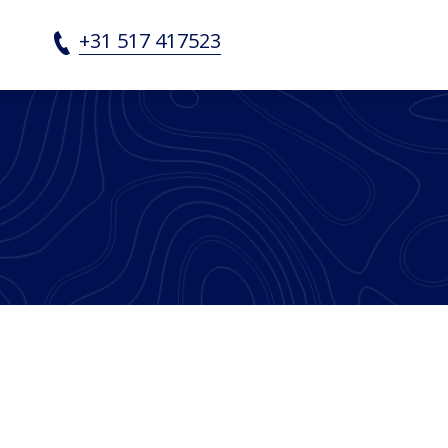
Barge Archieven - SRF Sh
+31 517 417523