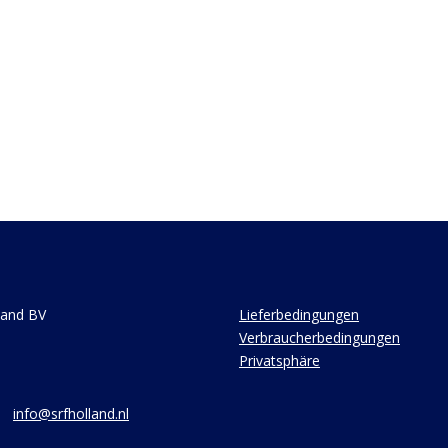
land BV
Lieferbedingungen
Verbraucherbedingungen
Privatsphäre
info@srfholland.nl