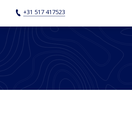
Neubau Archieven - SRF 
+31 517 417523