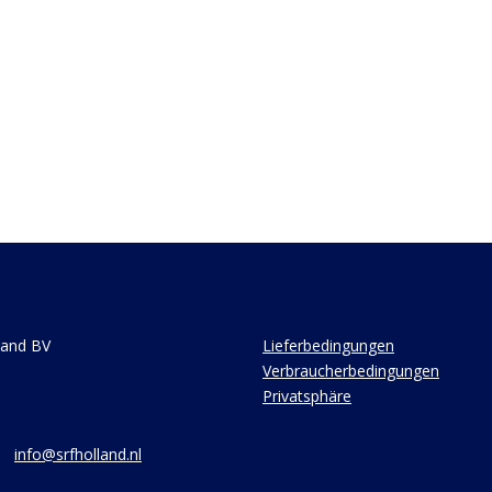
land BV
Lieferbedingungen
Verbraucherbedingungen
Privatsphäre
info@srfholland.nl