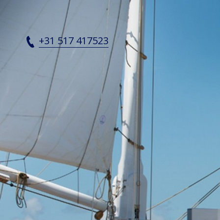
Home - SRF Shipbuilding
+31 517 417523