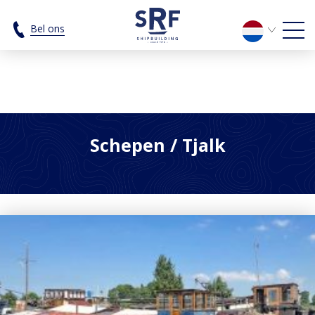
Tjalk Archieven - SRF Shipbuilding
Bel ons
Schepen
/ Tjalk