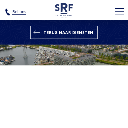
(Ver)bouw woonschepen - SRF Shipb
Bel ons
TERUG NAAR DIENSTEN